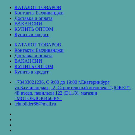
Перейти
КАТАЛОГ ТОВАРОВ
к
Контакты Бахчиванджи
содержимому
Доставка и оплата
ВАКАНСИИ
КУПИТЬ ОПТОМ
Купить в кредит
КАТАЛОГ ТОВАРОВ
Контакты Бахчиванджи
Доставка и оплата
ВАКАНСИИ
КУПИТЬ ОПТОМ
Купить в кредит
+73433021236. С 9:00 до 19:00 г.Екатеринбург
ул.Бахчиванджи д.2, Строительный комплекс "ДОКЕР",
4й въезд, павильон 122 (D11/8), магазин
"МОТОБЛОКИ66.РУ"
tehnolider66@mail.ru
КАТАЛОГ
ТОВАРОВ
Контакты
Бахчиванджи
Доставка
и
ВАКАНСИИ