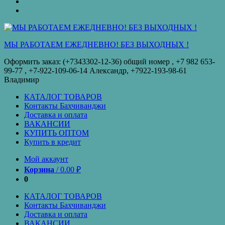
оплата
КУПИТЬ
ОПТОМ
Купить
в
кредит
МЫ РАБОТАЕМ ЕЖЕДНЕВНО! БЕЗ ВЫХОДНЫХ !
Оформить заказ: (+7343302-12-36) общий номер , ‪+7 982 653-
99-77‬ , +7-922-109-06-14 Александр, +7922-193-98-61
Владимир
КАТАЛОГ ТОВАРОВ
Контакты Бахчиванджи
Доставка и оплата
ВАКАНСИИ
КУПИТЬ ОПТОМ
Купить в кредит
Мой аккаунт
Корзина
/
0.00
₽
0
КАТАЛОГ ТОВАРОВ
Контакты Бахчиванджи
Доставка и оплата
ВАКАНСИИ