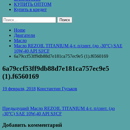
КУПИТЬ ОПТОМ
Купить в кредит
Найти:
Home
Двигатели
Масло
Масло REZOIL TITANIUM 4-т. п/синт. (до -30°С) SAE
10W-40 API SJ/CF
6a79ccf53ff9db88d7e181ca757ec9e5 (1).f6560169
6a79ccf53ff9db88d7e181ca757ec9e5
(1).f6560169
19 февраля, 2018
Константин Гуськов
Навигация
Предыдущая
Предыдущий
Масло REZOIL TITANIUM 4-т. п/синт. (до
запись:
-30°С) SAE 10W-40 API SJ/CF
по
записям
Добавить комментарий