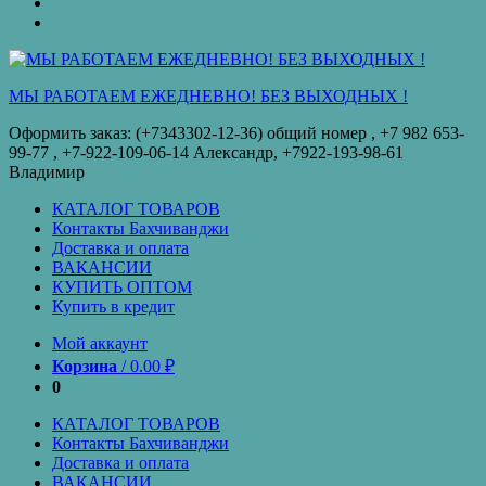
оплата
КУПИТЬ
ОПТОМ
Купить
в
кредит
МЫ РАБОТАЕМ ЕЖЕДНЕВНО! БЕЗ ВЫХОДНЫХ !
Оформить заказ: (+7343302-12-36) общий номер , ‪+7 982 653-
99-77‬ , +7-922-109-06-14 Александр, +7922-193-98-61
Владимир
КАТАЛОГ ТОВАРОВ
Контакты Бахчиванджи
Доставка и оплата
ВАКАНСИИ
КУПИТЬ ОПТОМ
Купить в кредит
Мой аккаунт
Корзина
/
0.00
₽
0
КАТАЛОГ ТОВАРОВ
Контакты Бахчиванджи
Доставка и оплата
ВАКАНСИИ