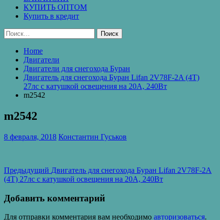
КУПИТЬ ОПТОМ
Купить в кредит
Найти:
Home
Двигатели
Двигатели для снегохода Буран
Двигатель для снегохода Буран Lifan 2V78F-2A (4Т)
27лс с катушкой освещения на 20А, 240Вт
m2542
m2542
8 февраля, 2018
Константин Гуськов
Навигация
Предыдущая
Предыдущий
Двигатель для снегохода Буран Lifan 2V78F-2A
запись:
(4Т) 27лс с катушкой освещения на 20А, 240Вт
по
записям
Добавить комментарий
Для отправки комментария вам необходимо
авторизоваться
.