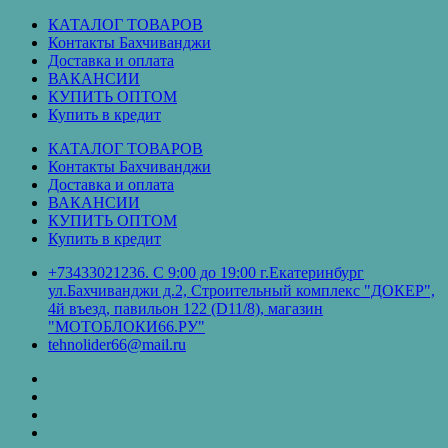
Перейти
КАТАЛОГ ТОВАРОВ
к
Контакты Бахчиванджи
содержимому
Доставка и оплата
ВАКАНСИИ
КУПИТЬ ОПТОМ
Купить в кредит
КАТАЛОГ ТОВАРОВ
Контакты Бахчиванджи
Доставка и оплата
ВАКАНСИИ
КУПИТЬ ОПТОМ
Купить в кредит
+73433021236. С 9:00 до 19:00 г.Екатеринбург
ул.Бахчиванджи д.2, Строительный комплекс "ДОКЕР",
4й въезд, павильон 122 (D11/8), магазин
"МОТОБЛОКИ66.РУ"
tehnolider66@mail.ru
КАТАЛОГ
ТОВАРОВ
Контакты
Бахчиванджи
Доставка
и
ВАКАНСИИ