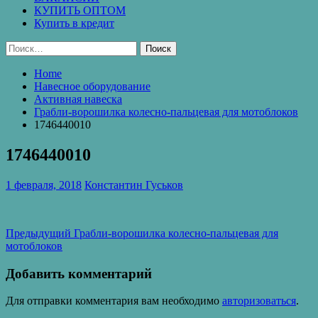
КУПИТЬ ОПТОМ
Купить в кредит
Найти:
Home
Навесное оборудование
Активная навеска
Грабли-ворошилка колесно-пальцевая для мотоблоков
1746440010
1746440010
1 февраля, 2018
Константин Гуськов
Навигация
Предыдущая
Предыдущий
Грабли-ворошилка колесно-пальцевая для
запись:
мотоблоков
по
записям
Добавить комментарий
Для отправки комментария вам необходимо
авторизоваться
.