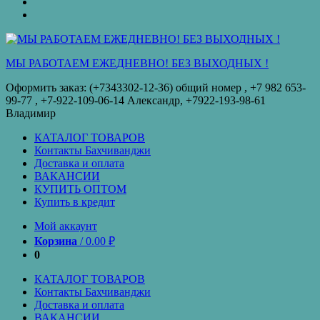
оплата
КУПИТЬ
ОПТОМ
Купить
в
кредит
МЫ РАБОТАЕМ ЕЖЕДНЕВНО! БЕЗ ВЫХОДНЫХ !
Оформить заказ: (+7343302-12-36) общий номер , ‪+7 982 653-
99-77‬ , +7-922-109-06-14 Александр, +7922-193-98-61
Владимир
КАТАЛОГ ТОВАРОВ
Контакты Бахчиванджи
Доставка и оплата
ВАКАНСИИ
КУПИТЬ ОПТОМ
Купить в кредит
Мой аккаунт
Корзина
/
0.00
₽
0
КАТАЛОГ ТОВАРОВ
Контакты Бахчиванджи
Доставка и оплата
ВАКАНСИИ