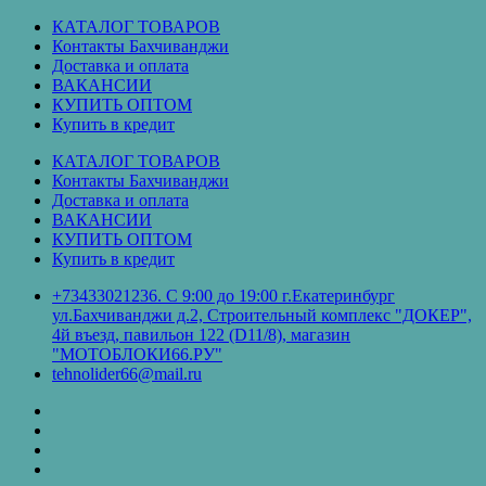
Перейти
КАТАЛОГ ТОВАРОВ
к
Контакты Бахчиванджи
содержимому
Доставка и оплата
ВАКАНСИИ
КУПИТЬ ОПТОМ
Купить в кредит
КАТАЛОГ ТОВАРОВ
Контакты Бахчиванджи
Доставка и оплата
ВАКАНСИИ
КУПИТЬ ОПТОМ
Купить в кредит
+73433021236. С 9:00 до 19:00 г.Екатеринбург
ул.Бахчиванджи д.2, Строительный комплекс "ДОКЕР",
4й въезд, павильон 122 (D11/8), магазин
"МОТОБЛОКИ66.РУ"
tehnolider66@mail.ru
КАТАЛОГ
ТОВАРОВ
Контакты
Бахчиванджи
Доставка
и
ВАКАНСИИ