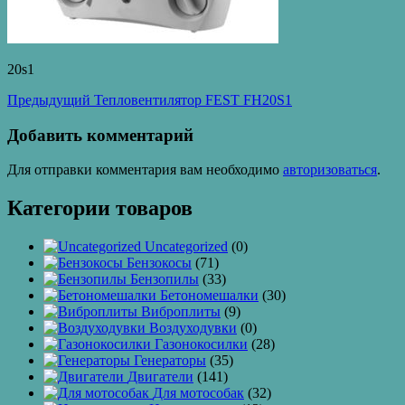
20s1
Навигация
Предыдущая
Предыдущий
Тепловентилятор FEST FH20S1
запись:
по
Добавить комментарий
записям
Для отправки комментария вам необходимо
авторизоваться
.
Категории товаров
Uncategorized
(0)
Бензокосы
(71)
Бензопилы
(33)
Бетономешалки
(30)
Виброплиты
(9)
Воздуходувки
(0)
Газонокосилки
(28)
Генераторы
(35)
Двигатели
(141)
Для мотособак
(32)