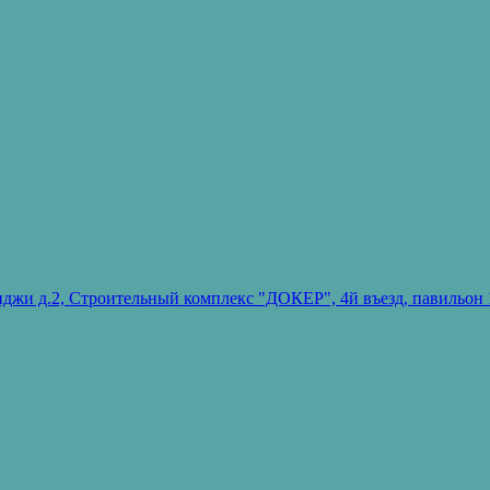
ванджи д.2, Строительный комплекс "ДОКЕР", 4й въезд, павиль