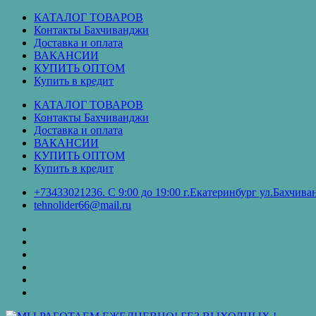
Перейти
КАТАЛОГ ТОВАРОВ
к
Контакты Бахчиванджи
содержимому
Доставка и оплата
ВАКАНСИИ
КУПИТЬ ОПТОМ
Купить в кредит
КАТАЛОГ ТОВАРОВ
Контакты Бахчиванджи
Доставка и оплата
ВАКАНСИИ
КУПИТЬ ОПТОМ
Купить в кредит
+73433021236. С 9:00 до 19:00 г.Екатеринбург ул.Бахчи
tehnolider66@mail.ru
КАТАЛОГ
ТОВАРОВ
Контакты
Бахчиванджи
Доставка
и
ВАКАНСИИ
оплата
КУПИТЬ
ОПТОМ
Купить
в