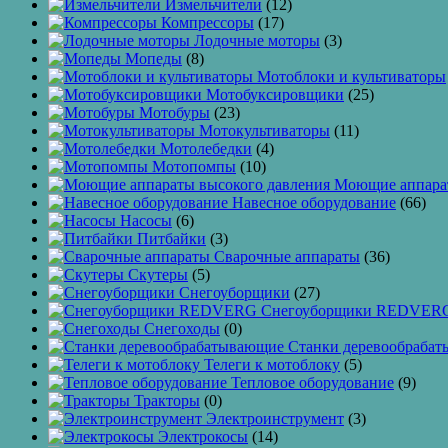
Измельчители
(12)
Компрессоры
(17)
Лодочные моторы
(3)
Мопеды
(8)
Мотоблоки и культиваторы
Мотобуксировщики
(25)
Мотобуры
(23)
Мотокультиваторы
(11)
Мотолебедки
(4)
Мотопомпы
(10)
Моющие аппарат
Навесное оборудование
(66)
Насосы
(6)
Питбайки
(3)
Сварочные аппараты
(36)
Скутеры
(5)
Снегоуборщики
(27)
Снегоуборщики REDVER
Снегоходы
(0)
Станки деревообраба
Телеги к мотоблоку
(5)
Тепловое оборудование
(9)
Тракторы
(0)
Электроинструмент
(3)
Электрокосы
(14)