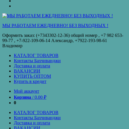
оплата
КУПИТЬ
ОПТОМ
Купить
в
кредит
МЫ РАБОТАЕМ ЕЖЕДНЕВНО! БЕЗ ВЫХОДНЫХ !
Оформить заказ: (+7343302-12-36) общий номер , ‪+7 982 653-
99-77‬ , +7-922-109-06-14 Александр, +7922-193-98-61
Владимир
КАТАЛОГ ТОВАРОВ
Контакты Бахчиванджи
Доставка и оплата
ВАКАНСИИ
КУПИТЬ ОПТОМ
Купить в кредит
Мой аккаунт
Корзина
/
0.00
₽
0
КАТАЛОГ ТОВАРОВ
Контакты Бахчиванджи
Доставка и оплата
ВАКАНСИИ