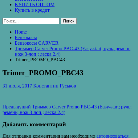
КУПИТЬ ОПТОМ
Купить в кредит
Найти:
Home
Бензокосы
Бензокосы CARVER
Триммер Carver Promo PBC-43 (Easy-start; руль; ремень;
нож 3-лоп.; леска 2,4)
Trimer_PROMO_PBC43
Trimer_PROMO_PBC43
31 июля, 2017
Константин Гуськов
Навигация
Предыдущая
Предыдущий
Триммер Carver Promo PBC-43 (Easy-start; руль;
запись:
ремень; нож 3-лоп.; леска 2,4)
по
записям
Добавить комментарий
Для отправки комментария вам необходимо
авторизоваться
.