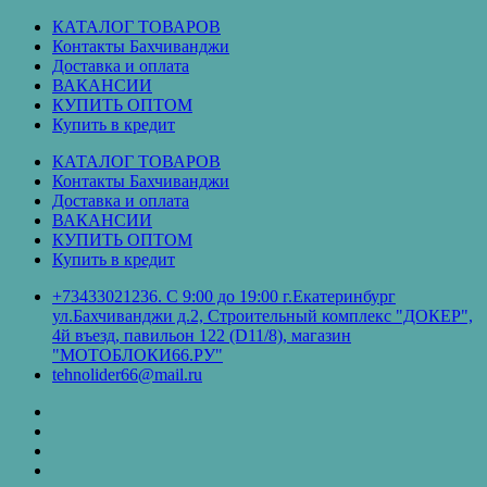
Перейти
КАТАЛОГ ТОВАРОВ
к
Контакты Бахчиванджи
содержимому
Доставка и оплата
ВАКАНСИИ
КУПИТЬ ОПТОМ
Купить в кредит
КАТАЛОГ ТОВАРОВ
Контакты Бахчиванджи
Доставка и оплата
ВАКАНСИИ
КУПИТЬ ОПТОМ
Купить в кредит
+73433021236. С 9:00 до 19:00 г.Екатеринбург
ул.Бахчиванджи д.2, Строительный комплекс "ДОКЕР",
4й въезд, павильон 122 (D11/8), магазин
"МОТОБЛОКИ66.РУ"
tehnolider66@mail.ru
КАТАЛОГ
ТОВАРОВ
Контакты
Бахчиванджи
Доставка
и
ВАКАНСИИ