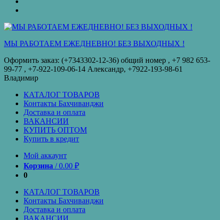
оплата
КУПИТЬ
ОПТОМ
Купить
в
кредит
МЫ РАБОТАЕМ ЕЖЕДНЕВНО! БЕЗ ВЫХОДНЫХ !
Оформить заказ: (+7343302-12-36) общий номер , ‪+7 982 653-
99-77‬ , +7-922-109-06-14 Александр, +7922-193-98-61
Владимир
КАТАЛОГ ТОВАРОВ
Контакты Бахчиванджи
Доставка и оплата
ВАКАНСИИ
КУПИТЬ ОПТОМ
Купить в кредит
Мой аккаунт
Корзина
/
0.00
₽
0
КАТАЛОГ ТОВАРОВ
Контакты Бахчиванджи
Доставка и оплата
ВАКАНСИИ