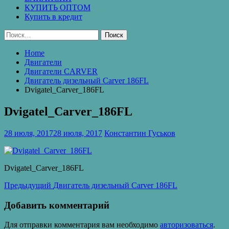
КУПИТЬ ОПТОМ
Купить в кредит
Найти:
Home
Двигатели
Двигатели CARVER
Двигатель дизельный Carver 186FL
Dvigatel_Carver_186FL
Dvigatel_Carver_186FL
28 июля, 2017
28 июля, 2017
Константин Гуськов
Dvigatel_Carver_186FL
Навигация
Предыдущая
Предыдущий
Двигатель дизельный Carver 186FL
запись:
по
Добавить комментарий
записям
Для отправки комментария вам необходимо
авторизоваться
.