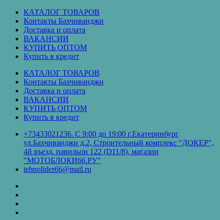
Перейти
КАТАЛОГ ТОВАРОВ
к
Контакты Бахчиванджи
содержимому
Доставка и оплата
ВАКАНСИИ
КУПИТЬ ОПТОМ
Купить в кредит
КАТАЛОГ ТОВАРОВ
Контакты Бахчиванджи
Доставка и оплата
ВАКАНСИИ
КУПИТЬ ОПТОМ
Купить в кредит
+73433021236. С 9:00 до 19:00 г.Екатеринбург
ул.Бахчиванджи д.2, Строительный комплекс "ДОКЕР",
4й въезд, павильон 122 (D11/8), магазин
"МОТОБЛОКИ66.РУ"
tehnolider66@mail.ru
КАТАЛОГ
ТОВАРОВ
Контакты
Бахчиванджи
Доставка
и
ВАКАНСИИ