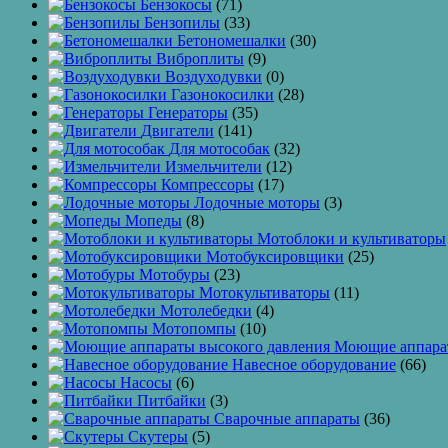
Бензокосы
(71)
Бензопилы
(33)
Бетономешалки
(30)
Виброплиты
(9)
Воздуходувки
(0)
Газонокосилки
(28)
Генераторы
(35)
Двигатели
(141)
Для мотособак
(32)
Измельчители
(12)
Компрессоры
(17)
Лодочные моторы
(3)
Мопеды
(8)
Мотоблоки и культиваторы
Мотобуксировщики
(25)
Мотобуры
(23)
Мотокультиваторы
(11)
Мотолебедки
(4)
Мотопомпы
(10)
Моющие аппарат
Навесное оборудование
(66)
Насосы
(6)
Питбайки
(3)
Сварочные аппараты
(36)
Скутеры
(5)