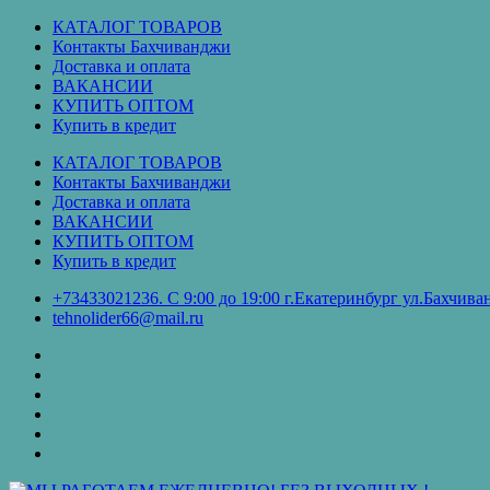
Перейти
КАТАЛОГ ТОВАРОВ
к
Контакты Бахчиванджи
содержимому
Доставка и оплата
ВАКАНСИИ
КУПИТЬ ОПТОМ
Купить в кредит
КАТАЛОГ ТОВАРОВ
Контакты Бахчиванджи
Доставка и оплата
ВАКАНСИИ
КУПИТЬ ОПТОМ
Купить в кредит
+73433021236. С 9:00 до 19:00 г.Екатеринбург ул.Бахчи
tehnolider66@mail.ru
КАТАЛОГ
ТОВАРОВ
Контакты
Бахчиванджи
Доставка
и
ВАКАНСИИ
оплата
КУПИТЬ
ОПТОМ
Купить
в