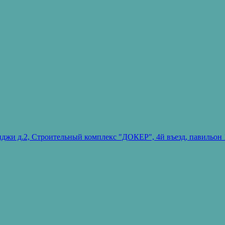
ванджи д.2, Строительный комплекс "ДОКЕР", 4й въезд, павиль