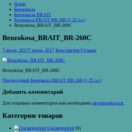
Home
Бензокосы
Бензокосы BRAIT
Бензокоса BRAIT BR-260 (1,25 л.с)
Benzokosa_BRAIT_BR-260C
Benzokosa_BRAIT_BR-260C
7 июля, 2017
7 июля, 2017
Константин Гуськов
Benzokosa_BRAIT_BR-260C
Навигация
Предыдущая
Предыдущий
Бензокоса BRAIT BR-260 (1,25 л.с)
запись:
по
Добавить комментарий
записям
Для отправки комментария вам необходимо
авторизоваться
.
Категории товаров
Uncategorized
(0)