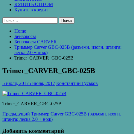
КУПИТЬ ОПТОМ
Купить в кредит
Найти:
Home
Бензокосы
Бензокосы CARVER
Триммер Carver GBC-025B (разъемн. изогн. штанга;
леска 2,0 + нож)
Trimer_CARVER_GBC-025В
Trimer_CARVER_GBC-025В
5 июля, 2017
5 июля, 2017
Константин Гуськов
Trimer_CARVER_GBC-025В
Навигация
Предыдущая
Предыдущий
Триммер Carver GBC-025B (разъемн. изогн.
запись:
штанга; леска 2,0 + нож)
по
записям
Добавить комментарий