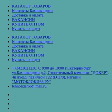
Перейти
КАТАЛОГ ТОВАРОВ
к
Контакты Бахчиванджи
содержимому
Доставка и оплата
ВАКАНСИИ
КУПИТЬ ОПТОМ
Купить в кредит
КАТАЛОГ ТОВАРОВ
Контакты Бахчиванджи
Доставка и оплата
ВАКАНСИИ
КУПИТЬ ОПТОМ
Купить в кредит
+73433021236. С 9:00 до 19:00 г.Екатеринбург
ул.Бахчиванджи д.2, Строительный комплекс "ДОКЕР",
4й въезд, павильон 122 (D11/8), магазин
"МОТОБЛОКИ66.РУ"
tehnolider66@mail.ru
КАТАЛОГ
ТОВАРОВ
Контакты
Бахчиванджи
Доставка
и
ВАКАНСИИ