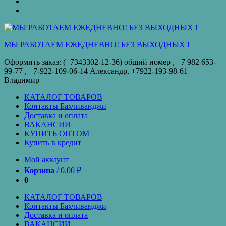
оплата
КУПИТЬ
ОПТОМ
Купить
в
кредит
МЫ РАБОТАЕМ ЕЖЕДНЕВНО! БЕЗ ВЫХОДНЫХ !
Оформить заказ: (+7343302-12-36) общий номер , ‪+7 982 653-
99-77‬ , +7-922-109-06-14 Александр, +7922-193-98-61
Владимир
КАТАЛОГ ТОВАРОВ
Контакты Бахчиванджи
Доставка и оплата
ВАКАНСИИ
КУПИТЬ ОПТОМ
Купить в кредит
Мой аккаунт
Корзина
/
0.00
₽
0
КАТАЛОГ ТОВАРОВ
Контакты Бахчиванджи
Доставка и оплата
ВАКАНСИИ