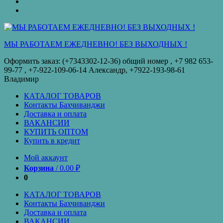
оплата
КУПИТЬ
ОПТОМ
Купить
в
кредит
МЫ РАБОТАЕМ ЕЖЕДНЕВНО! БЕЗ ВЫХОДНЫХ !
Оформить заказ: (+7343302-12-36) общий номер , ‪+7 982 653-
99-77‬ , +7-922-109-06-14 Александр, +7922-193-98-61
Владимир
КАТАЛОГ ТОВАРОВ
Контакты Бахчиванджи
Доставка и оплата
ВАКАНСИИ
КУПИТЬ ОПТОМ
Купить в кредит
Мой аккаунт
Корзина
/
0.00
₽
0
КАТАЛОГ ТОВАРОВ
Контакты Бахчиванджи
Доставка и оплата
ВАКАНСИИ