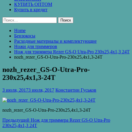
КУПИТЬ ОПТОМ
Купить в кредит
Найти:
Home
Бензокосы
Расходные материалы и комплектующие
Ножи для триммеров
Нож для триммера Rezer GS-O Utra-Pro 230х25,4х1,3 24T
nozh_rezer_GS-O-Utra-Pro-230х25,4х1,3-24T
nozh_rezer_GS-O-Utra-Pro-
230х25,4х1,3-24T
3 июля, 2017
3 июля, 2017
Константин Гуськов
nozh_rezer_GS-O-Utra-Pro-230х25,4х1,3-24T
Навигация
Предыдущая
Предыдущий
Нож для триммера Rezer GS-O Utra-Pro
запись:
230х25,4х1,3 24T
по