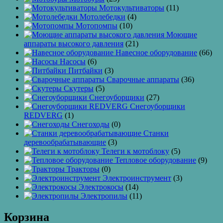
Мотокультиваторы
(11)
Мотолебедки
(4)
Мотопомпы
(10)
Моющие
аппараты высокого давления
(21)
Навесное оборудование
(66)
Насосы
(6)
Питбайки
(3)
Сварочные аппараты
(36)
Скутеры
(5)
Снегоуборщики
(27)
Снегоуборщики
REDVERG
(1)
Снегоходы
(0)
Станки
деревообрабатывающие
(3)
Телеги к мотоблоку
(5)
Тепловое оборудование
(9)
Тракторы
(0)
Электроинструмент
(3)
Электрокосы
(14)
Электропилы
(11)
Корзина