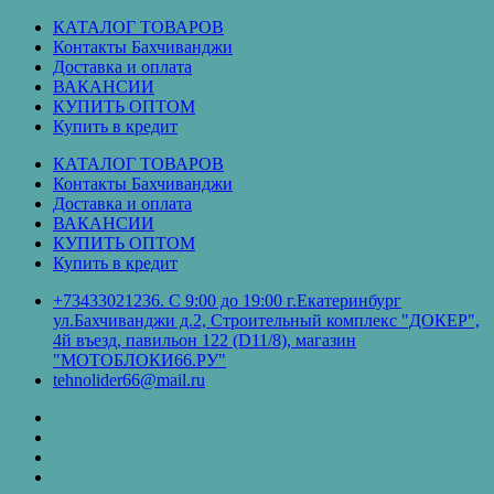
Перейти
КАТАЛОГ ТОВАРОВ
к
Контакты Бахчиванджи
содержимому
Доставка и оплата
ВАКАНСИИ
КУПИТЬ ОПТОМ
Купить в кредит
КАТАЛОГ ТОВАРОВ
Контакты Бахчиванджи
Доставка и оплата
ВАКАНСИИ
КУПИТЬ ОПТОМ
Купить в кредит
+73433021236. С 9:00 до 19:00 г.Екатеринбург
ул.Бахчиванджи д.2, Строительный комплекс "ДОКЕР",
4й въезд, павильон 122 (D11/8), магазин
"МОТОБЛОКИ66.РУ"
tehnolider66@mail.ru
КАТАЛОГ
ТОВАРОВ
Контакты
Бахчиванджи
Доставка
и
ВАКАНСИИ